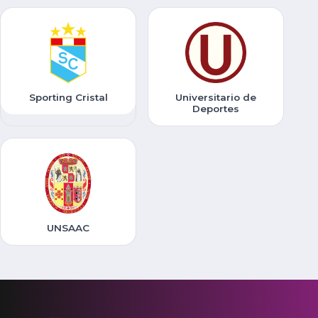
Sporting Cristal
Universitario de
Deportes
UNSAAC