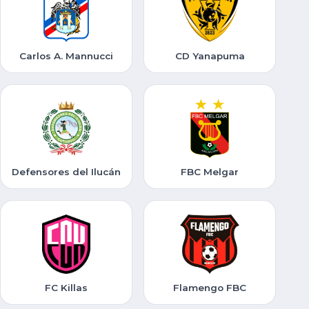
Documentos
Carlos A. Mannucci
CD Yanapuma
Defensores del Ilucán
FBC Melgar
FC Killas
Flamengo FBC