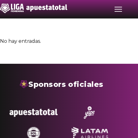
No hay entradas.
Inicio
Partidos
Posiciones
Sponsors oficiales
LigaFan
Clubes
Noticias