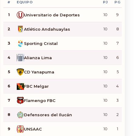
#
EQUIPO
PJ
PG
PE
Documentos
1
Universitario de Deportes
10
9
1
2
Atlético Andahuaylas
10
8
1
3
Sporting Cristal
10
7
0
4
Alianza Lima
10
6
2
5
CD Yanapuma
10
5
1
6
FBC Melgar
10
4
2
7
Flamengo FBC
10
3
2
8
Defensores del Ilucán
10
2
1
9
UNSAAC
10
1
3