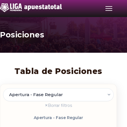
Posiciones
Inicio
Partidos
Tabla de Posiciones
Posiciones
LigaFan
Fase
Clubes
Borrar filtros
✕
Apertura - Fase Regular
Noticias