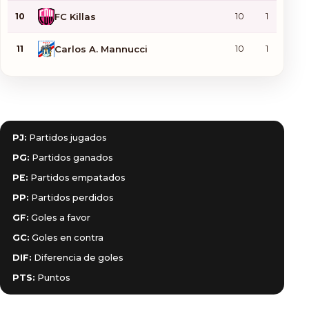
10
FC Killas
10
1
2
11
Carlos A. Mannucci
10
1
1
Leyenda de abreviaturas
PJ:
Partidos jugados
PG:
Partidos ganados
PE:
Partidos empatados
PP:
Partidos perdidos
GF:
Goles a favor
GC:
Goles en contra
DIF:
Diferencia de goles
PTS:
Puntos